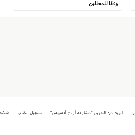
وفقًا للمحللين
ن
الربح من التدوين “مشاركة أرباح أدسينس”
تسجيل الكتّاب
شكوى CA