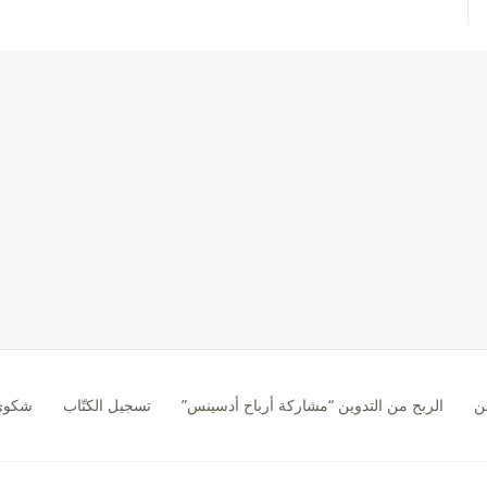
ن
الربح من التدوين “مشاركة أرباح أدسينس”
تسجيل الكتّاب
شكوى CA