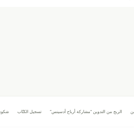
ن
الربح من التدوين “مشاركة أرباح أدسينس”
تسجيل الكتّاب
شكوى CA