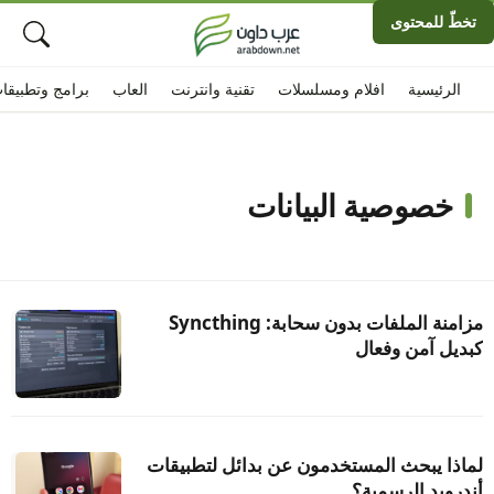
تخطّ للمحتوى
الرئيسية
افلام ومسلسلات
تقنية وانترنت
العاب
برامج وتطبيقا
خصوصية البيانات
مزامنة الملفات بدون سحابة: Syncthing
كبديل آمن وفعال
لماذا يبحث المستخدمون عن بدائل لتطبيقات
أندرويد الرسمية؟