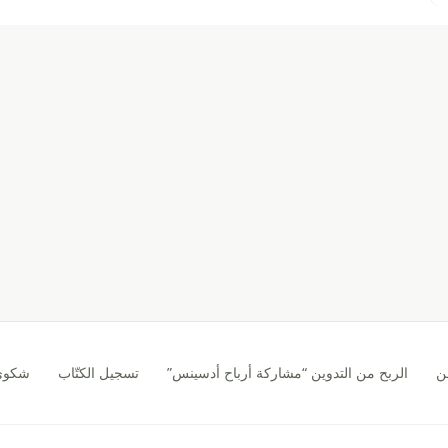
ن
الربح من التدوين “مشاركة أرباح أدسينس”
تسجيل الكتّاب
شكوى CA