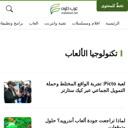
تخطّ للمحتوى
الرئيسية
افلام ومسلسلات
تقنية وانترنت
العاب
برامج وتطبيقا
تكنولوجيا الألعاب
لعبة Picto: تجربة الواقع المختلط وحملة
التمويل الجماعي عبر كيك ستارتر
لماذا تراجعت جودة ألعاب أندرويد؟ حلول
وتوقعات