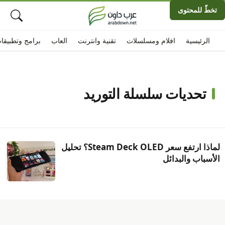
تخطّ للمحتوى
الرئيسية
افلام ومسلسلات
تقنية وانترنت
العاب
برامج وتطبيقا
تحديات سلسلة التوريد
لماذا ارتفع سعر Steam Deck OLED؟ تحليل
الأسباب والبدائل