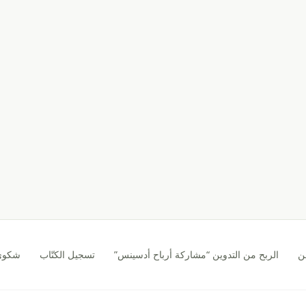
ن
الربح من التدوين “مشاركة أرباح أدسينس”
تسجيل الكتّاب
شكوى CA