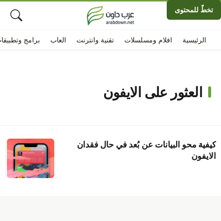
تخطّ للمحتوى
الرئيسية
افلام ومسلسلات
تقنية وانترنت
العاب
برامج وتطبيقا
العثور على الايفون
كيفية محو البيانات عن بُعد في حال فقدان
الايفون