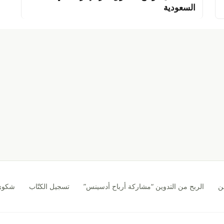
السعودية
ن
الربح من التدوين “مشاركة أرباح أدسينس”
تسجيل الكتّاب
شكوى CA