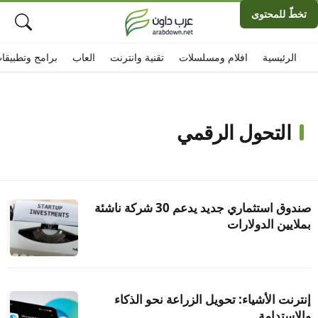
تخطّ للمحتوى
الرئيسية
افلام ومسلسلات
تقنية وانترنت
العاب
برامج وتطبيقا
التحول الرقمي
صندوق استثماري جديد يدعم 30 شركة ناشئة
بملايين الدولارات
إنترنت الأشياء: تحويل الزراعة نحو الذكاء
والاستدامة