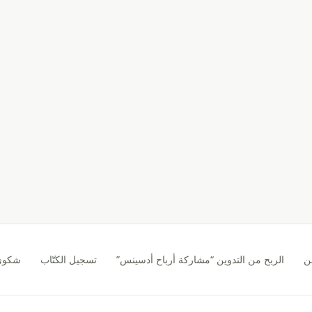
ن
الربح من التدوين “مشاركة أرباح أدسينس”
تسجيل الكتّاب
شكوى CA