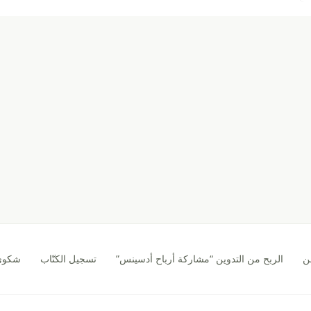
ن
الربح من التدوين “مشاركة أرباح أدسينس”
تسجيل الكتّاب
شكوى CA