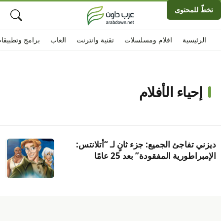
تخطّ للمحتوى
الرئيسية
افلام ومسلسلات
تقنية وانترنت
العاب
برامج وتطبيقا
إحياء الأفلام
ديزني تفاجئ الجميع: جزء ثانٍ لـ “أتلانتس:
الإمبراطورية المفقودة” بعد 25 عامًا