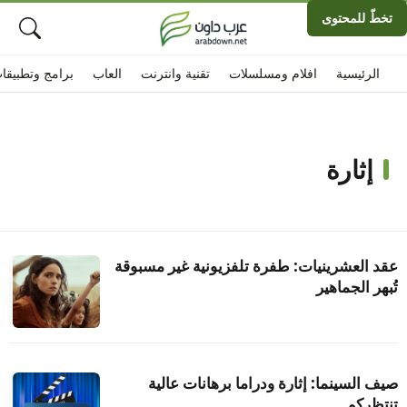
تخطّ للمحتوى
الرئيسية
افلام ومسلسلات
تقنية وانترنت
العاب
برامج وتطبيقا
إثارة
عقد العشرينيات: طفرة تلفزيونية غير مسبوقة
تُبهر الجماهير
صيف السينما: إثارة ودراما برهانات عالية
تنتظركم