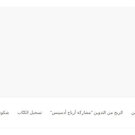
ن
الربح من التدوين “مشاركة أرباح أدسينس”
تسجيل الكتّاب
شكوى CA