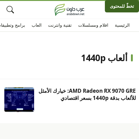
تخطّ للمحتوى
الرئيسية
افلام ومسلسلات
تقنية وانترنت
العاب
برامج وتطبيقا
ألعاب 1440p
AMD Radeon RX 9070 GRE: خيارك الأمثل
للألعاب بدقة 1440p بسعر اقتصادي