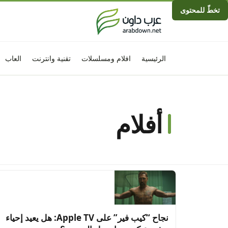
تخطّ للمحتوى
الرئيسية
افلام ومسلسلات
تقنية وانترنت
العاب
أفلام
نجاح “كيب فير” على Apple TV: هل يعيد إحياء