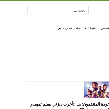
البحث عن:
قصص
منوعات
متجر عرب داون
ودة المنتقمون: هل تأخرت ديزني بفيلم تمهيدي