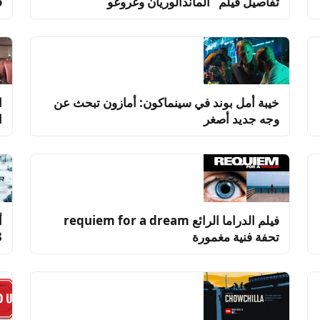
تفاصيل فيلم “الماندالوريان وغروغو”
ق
خيبة أمل بوند في سينماكون: أمازون تبحث عن
ا
وجه جديد أصغر
ا
فيلم الدراما الرائع requiem for a dream
أ
تحفة فنية مغمورة
3