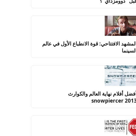
بل “دوومزداي”؟
لمشهد الافتتاحي: قوة الانطباع الأول في عالم
لسينما
فضل أفلام نهاية العالم والكوارث
snowpiercer 201