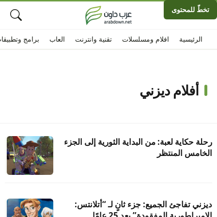
تخطّ للمحتوى
الرئيسية
افلام ومسلسلات
تقنية وانترنت
العاب
برامج وتطبيقا
أفلام ديزني
رحلة حكاية لعبة: من البداية الثورية إلى الجزء
الخامس المنتظر
ديزني تفاجئ الجميع: جزء ثانٍ لـ “أتلانتس:
الإمبراطورية المفقودة” بعد 25 عامًا