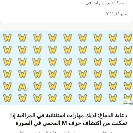
منهم؟ اختبر مهاراتك في…
مايو 13, 2023
دعابة الدماغ: لديك مهارات استثنائية في المراقبة إذا
تمكنت من اكتشاف حرف M المخفي في الصورة
خلال 5 ثوانٍ!
يوجد حرف M مخفي بين حروف W في دعابة الدماغ هذه. يمكنك