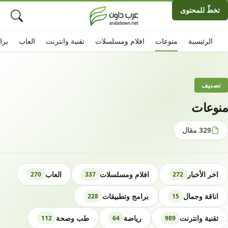
تخطّ للمحتوى
الرئيسية
منوعات
افلام ومسلسلات
تقنية وانترنت
العاب
برا
تصنيف
منوعات
329 مقال
اخر الأخبار
افلام ومسلسلات
العاب
270
337
272
اناقة وجمال
برامج وتطبيقات
228
15
تقنية وانترنت
رياضة
طب وصحة
112
64
989