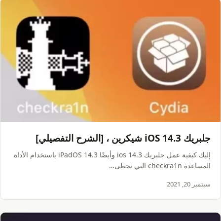
جلبريك iOS 14.3 شيكرين ، [الشرح التفصيلي]
إليك كيفية عمل جلبريك ios 14.3 وأيضًا iPadOS 14.3 باستخدام الأداة
المساعدة checkra1n التي تحظى…
سبتمبر 20, 2021