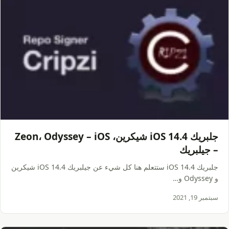
جلبريك iOS 14.4 شيكرين، Zeon، Odyssey – iOS
– جيلبريك
جلبريك iOS 14.4 ستتعلم هنا كل شيء عن جيلبريك iOS 14.4 شيكرين
و Odyssey و…
سبتمبر 19, 2021