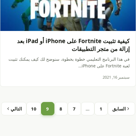
كيفية تثبيت Fortnite على iPhone أو iPad بعد
إزالة من متجر التطبيقات
في هذا البرنامج التعليمي خطوة بخطوة، سنوضح لك كيف يمكنك تثبيت
لعبة Fortnite على iPhone…
سبتمبر 16, 2021
السابق
1
…
7
8
9
10
التالي