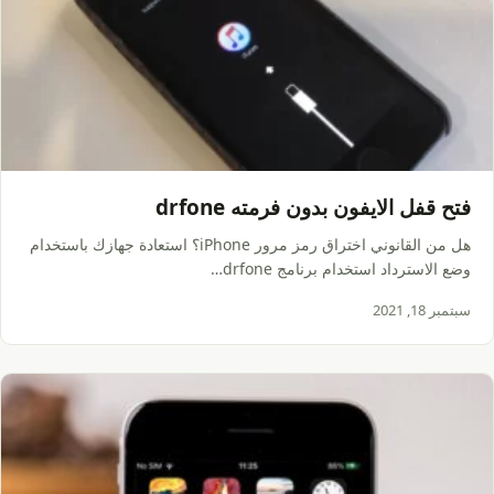
فتح قفل الايفون بدون فرمته drfone
هل من القانوني اختراق رمز مرور iPhone؟ استعادة جهازك باستخدام
وضع الاسترداد استخدام برنامج drfone…
سبتمبر 18, 2021