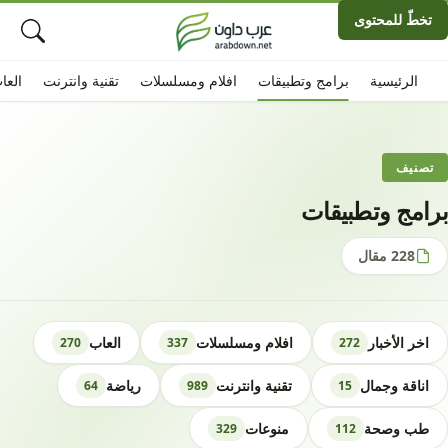
تخطّ للمحتوى
الرئيسية
برامج وتطبيقات
افلام ومسلسلات
تقنية وانترنت
العا
تصنيف
برامج وتطبيقات
228 مقال
اخر الأخبار
افلام ومسلسلات
العاب
270
337
272
اناقة وجمال
تقنية وانترنت
رياضة
64
989
15
طب وصحة
منوعات
329
112