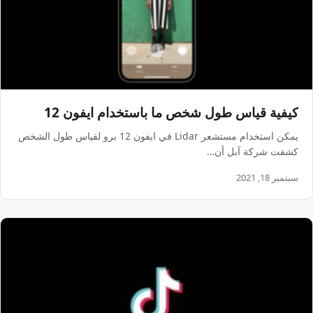
كيفية قياس طول شخص ما باستخدام ايفون 12
يمكن استخدام مستشعر Lidar في ايفون 12 برو لقياس طول الشخص
كشفت شركة آبل أن…
سبتمبر 18, 2021