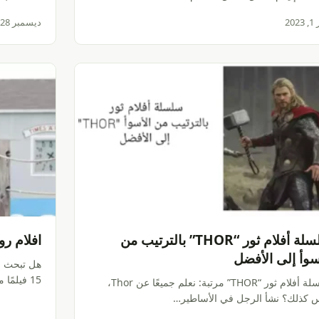
202
ديسمبر 28, 2022
سلسلة أفلام ثور “THOR” بالترتيب من
افلام رو
سوأ إلى الأفضل
هل تبحث ع
15 فيلمًا من أفضل افلام…
سلسلة أفلام ثور “THOR” مرتبة: نعلم جميعًا عن Thor،
س كذلك؟ نشأ الرجل في الأساطير…