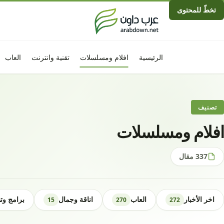
تخطّ للمحتوى
الرئيسية
افلام ومسلسلات
تقنية وانترنت
العاب
تصنيف
افلام ومسلسلات
337 مقال
اخر الأخبار
العاب
اناقة وجمال
برامج وت
15
270
272