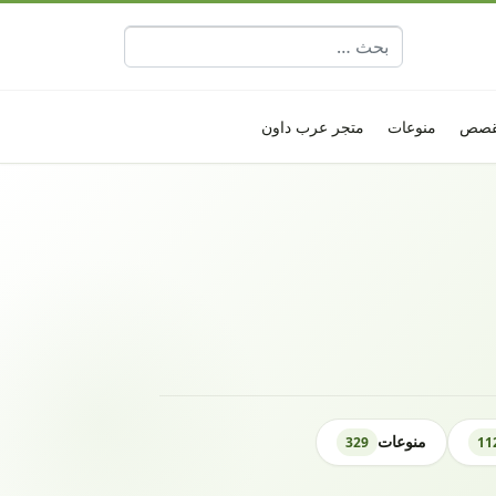
البحث عن:
قصص
منوعات
متجر عرب داون
منوعات
329
11