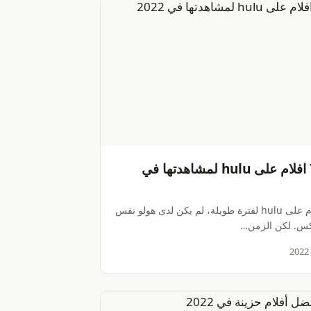
أفضل 7 افلام على hulu لمشاهدتها في
أفضل افلام على hulu لفترة طويلة، لم يكن لدى هولو نفس
كس. لكن الزمن…