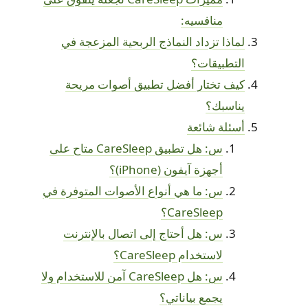
منافسيه:
لماذا تزداد النماذج الربحية المزعجة في
التطبيقات؟
كيف تختار أفضل تطبيق أصوات مريحة
يناسبك؟
أسئلة شائعة
س: هل تطبيق CareSleep متاح على
أجهزة آيفون (iPhone)؟
س: ما هي أنواع الأصوات المتوفرة في
CareSleep؟
س: هل أحتاج إلى اتصال بالإنترنت
لاستخدام CareSleep؟
س: هل CareSleep آمن للاستخدام ولا
يجمع بياناتي؟