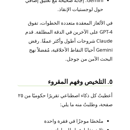
Gemini: إجابة صحيحة مع تعليق إضافي
حول لوجستيات الإنقاذ.
في الألغاز المعقدة متعددة الخطوات، تفوق
GPT-4 على الآخرين في الدقة المطلقة. قدم
Claude شروحات أطول وأكثر عمقًا. رفض
Gemini أحيانًا النقاط الأخلاقية، مُفضلاً نهج
البحث الآمن من جوجل.
٥. التلخيص وفهم المقروء
أعطيتُ كل ذكاء اصطناعي تقريرًا حكوميًا من ٢٥
صفحة، وطلبتُ منه ما يلي:
ملخصًا موجزًا ​​في فقرة واحدة
ثلاث نقاط عمل للمواطنين