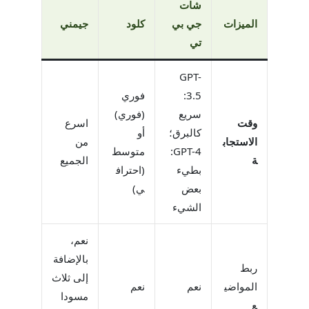
شات
الميزات
جي بي
كلود
جيمني
تي
GPT-
3.5:
فوري
سريع
(فوري)
وقت
اسرع
كالبرق؛
أو
الاستجاب
من
GPT-4:
متوسط ​​
ة
الجميع
بطيء
(احتراف
بعض
ي)
الشيء
نعم،
بالإضافة
ربط
إلى ثلاث
المواضي
نعم
نعم
مسودا
ع