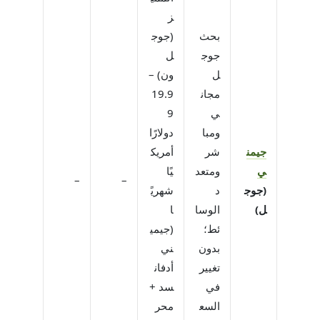
ز
بحث
(جوج
جوج
ل
ل
ون) –
مجان
19.9
ي
9
ومبا
دولارًا
جيمن
شر
أمريك
ي
ومتعد
يًا
–
–
(جوج
د
شهريً
ل)
الوسا
ا
ئط؛
(جيمي
بدون
ني
تغيير
أدفان
في
سد +
السع
محر