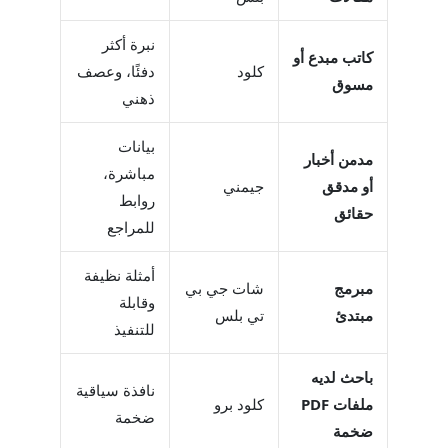
نبرة أكثر
كاتب مبدع أو
كلود
دفئًا، وعصف
مسوق
ذهني
بيانات
مدمن أخبار
مباشرة،
أو مدقق
جيمني
روابط
حقائق
للمراجع
أمثلة نظيفة
مبرمج
شات جي بي
وقابلة
مبتدئ
تي بلس
للتنفيذ
باحث لديه
نافذة سياقية
ملفات PDF
كلود برو
ضخمة
ضخمة