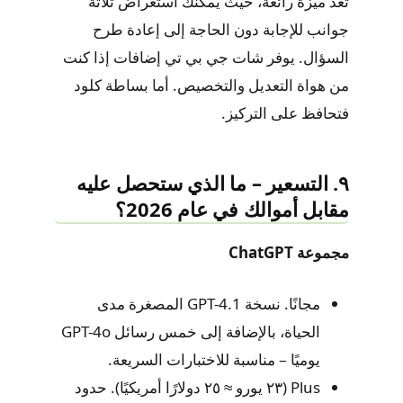
تُعدّ ميزة رائعة، حيث يمكنك استعراض ثلاثة
جوانب للإجابة دون الحاجة إلى إعادة طرح
السؤال. يوفر شات جي بي تي إضافات إذا كنت
من هواة التعديل والتخصيص. أما بساطة كلود
فتحافظ على التركيز.
٩. التسعير – ما الذي ستحصل عليه
مقابل أموالك في عام 2026؟
مجموعة ChatGPT
مجانًا. نسخة GPT-4.1 المصغرة مدى
الحياة، بالإضافة إلى خمس رسائل GPT-4o
يوميًا – مناسبة للاختبارات السريعة.
Plus (٢٣ يورو ≈ ٢٥ دولارًا أمريكيًا). حدود