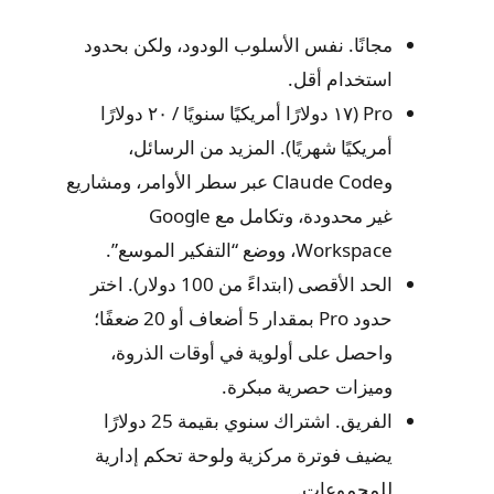
مجانًا. نفس الأسلوب الودود، ولكن بحدود
استخدام أقل.
Pro (١٧ دولارًا أمريكيًا سنويًا / ٢٠ دولارًا
أمريكيًا شهريًا). المزيد من الرسائل،
وClaude Code عبر سطر الأوامر، ومشاريع
غير محدودة، وتكامل مع Google
Workspace، ووضع “التفكير الموسع”.
الحد الأقصى (ابتداءً من 100 دولار). اختر
حدود Pro بمقدار 5 أضعاف أو 20 ضعفًا؛
واحصل على أولوية في أوقات الذروة،
وميزات حصرية مبكرة.
الفريق. اشتراك سنوي بقيمة 25 دولارًا
يضيف فوترة مركزية ولوحة تحكم إدارية
للمجموعات.