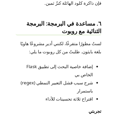
فإن ذاكرة كلود الهائلة كنزٌ ثمين.
٦. مساعدة في البرمجة: البرمجة
الثنائية مع روبوت
لستُ مطورًا متفرغًا، لكنني أدير مشروعًا هاويًا
بلغة بايثون. طلبتُ من كل روبوت ما يلي:
إضافة خاصية البحث إلى تطبيق Flask
الخاص بي
شرح سبب فشل التعبير النمطي (regex)
باستمرار
اقتراح ثلاثة تحسينات للأداء
تجربتي