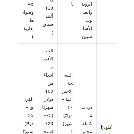
الرؤية
ا
4o
128
والص
وضواب
ألف
وت
ط
سياق
الأسا
إدارية
)
سيين
)
الحد
الأقص
ى –
النس
ابتداءً
خة
من
الاحتر
100
افية –
دولار
الفري
دردش
17
شهريًا
ق –
ة
دولارًا
(5×–
25
كاملة
شهريً
20×
دولارًا
كلود
(ا
مجاني
ا
استخ
سنويًا