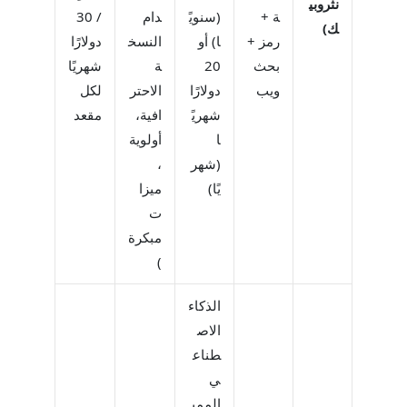
نثروبي
ة +
(سنويً
دام
/ 30
ك)
رمز +
ا) أو
النسخ
دولارًا
بحث
20
ة
شهريًا
ويب
دولارًا
الاحتر
لكل
شهريً
افية،
مقعد
ا
أولوية
(شهر
،
يًا)
ميزا
ت
مبكرة
)
الذكاء
الاص
طناع
ي
الممي