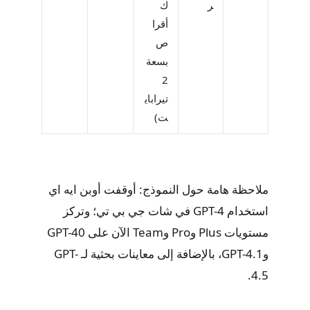
ر
ك
أقرا
ص
بسعة
2
تيراباي
ت)
ملاحظة هامة حول النموذج: أوقفت أوبن ايه اي
استخدام GPT-4 في شات جي بي تي؛ وتركز
مستويات Plus وPro وTeam الآن على GPT-40
وGPT-4.1، بالإضافة إلى معاينات بحثية لـ GPT-
4.5.