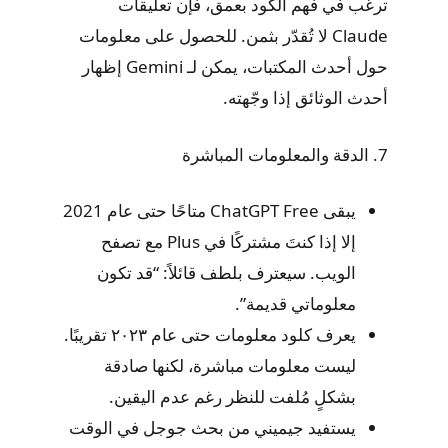
ترغب في فهم الكود بعمق، فإن تعليقات
Claude لا تُقدّر بثمن. للحصول على معلومات
حول أحدث المكتبات، يمكن لـ Gemini إظهار
أحدث الوثائق إذا وجّهته.
7. الدقة والمعلومات المباشرة
يبقى ChatGPT Free متاحًا حتى عام 2021
إلا إذا كنتَ مشتركًا في Plus مع تصفح
الويب. سيعترف بلطف قائلاً: “قد تكون
معلوماتي قديمة”.
يعرف كلود معلومات حتى عام ٢٠٢٣ تقريبًا.
ليست معلومات مباشرة، لكنها صادقة
بشكلٍ مُلفت للنظر رغم عدم اليقين.
يستفيد جيميني من بحث جوجل في الوقت