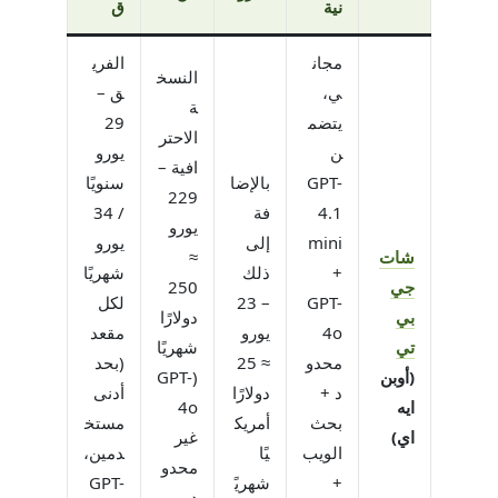
نية
ق
مجان
الفري
النسخ
ي،
ق –
ة
يتضم
29
الاحتر
ن
يورو
افية –
GPT-
بالإضا
سنويًا
229
4.1
فة
/ 34
يورو
mini
إلى
يورو
شات
≈
+
ذلك
شهريًا
جي
250
GPT-
– 23
لكل
بي
دولارًا
4o
يورو
مقعد
تي
شهريًا
محدو
≈ 25
(بحد
(أوبن
(GPT-
د +
دولارًا
أدنى
ايه
4o
بحث
أمريك
مستخ
اي)
غير
الويب
يًا
دمين،
محدو
+
شهريً
GPT-
د،