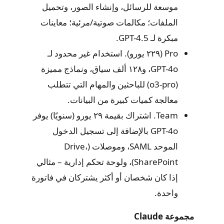
موسعة للرسائل، وإنشاء الصور، وتحميل
الملفات؛ مكالمات صوتية/مرئية؛ معاينات
مبكرة لـ GPT-4.5.
Pro (٢٢٩ يورو). استخدام غير محدود لـ
GPT-4o، و١٢٨ ألف سياق، ونماذج مميزة
(o3-pro) للباحثين والمهام التي تتطلب
معالجة كميات كبيرة من البيانات.
Team. اشتراك بقيمة ٢٩ يورو (سنويًا) يوفر
GPT-4o بالإضافة إلى تسجيل الدخول
الموحد SAML، وموصلات (Drive،
SharePoint)، ولوحة تحكم إدارية – مثالي
إذا كان شخصان أو أكثر يشتركان في فاتورة
واحدة.
مجموعة Claude