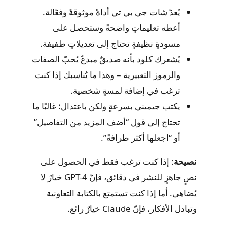
يُعدّ شات جي بي تي أداةً موثوقةً وفعّالة.
أعطه تعليماتٍ واضحةً وستحصل على
مسودةٍ نظيفةٍ تحتاج إلى تعديلاتٍ طفيفة.
يُشعرك كلود بأنه صديقٌ مبدعٌ يُحبّ الصفات
والرموز التعبيرية – وهذا ما يُناسبك إذا كنت
ترغب في إضافة لمسةٍ شخصية.
يكتب جيميني بسرعةٍ ولكن باعتدال؛ غالبًا ما
تحتاج إلى قول “أضف المزيد من التفاصيل”
أو “اجعلها أكثر طرافةً”.
نصيحة
: إذا كنت ترغب فقط في الحصول على
نصٍ جاهزٍ للنشر في دقائق، فإنّ GPT-4 خيارٌ لا
يُضاهى. أما إذا كنت تستمتع بالكتابة التعاونية
وتبادل الأفكار، فإنّ Claude خيارٌ رائع.