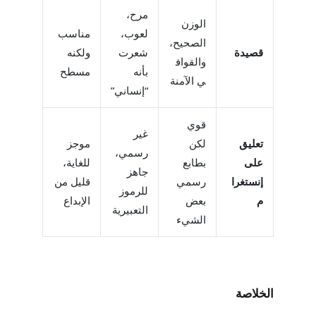
مرح،
الوزن
لعوب،
مناسب
الصحيح،
قصيدة
شعرت
ولكنه
والقواف
بأنه
مسطح
ي الآمنة
“إنساني”
قوي
غير
تعليق
لكن
موجز
رسمي،
على
بطابع
للغاية،
جاهز
إنستغرا
رسمي
قليل من
للرموز
م
بعض
الإبداع
التعبيرية
الشيء
الخلاصة