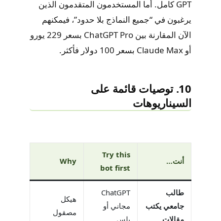
GPT كامل. أما المستخدمون المتقدمون الذين
يرغبون في “جميع النماذج بلا حدود”، فيمكنهم
الآن المقارنة بين ChatGPT Pro بسعر 229 يورو
أو Claude Max بسعر 100 دولار فأكثر.
10. توصيات قائمة على
السيناريوهات
Try this
أنت…
Why
bot first
طالب
ChatGPT
هيكل
جامعي يكتب
مجاني أو
مصقول
مقالات
بلس