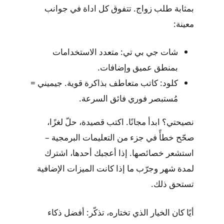
بمثابة طلب زواج. تتفوق كل اداة في جوانب
معينة:
شات جي بي تي: متعدد الاستخدامات
بمنطق عميق وإضافات.
كلود: كاتب متعاطف بذاكرة قوية. جيميني =
مُستبصر فوري فائق السرعة.
نصيحتي؟ ابدأ مجانًا. اكتب قصيدة، حلّ لغزًا،
صحّح خطأً في جزء من التعليمات البرمجية –
استشعر خصائصها. إذا أعجبك أحدها، اشترك
لمدة شهر وجرّب ما إذا كانت الميزات الإضافية
تستحق ذلك.
أيًا كان الخيار الذي تختاره، تذكّر: أفضل ذكاء