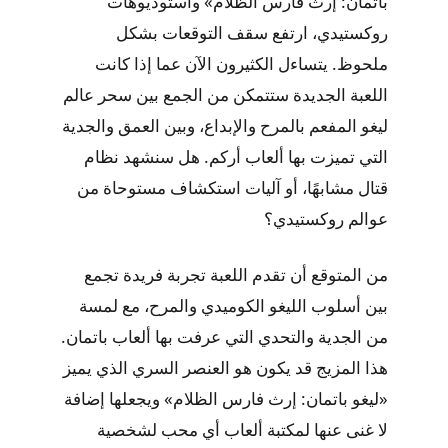
باتمان: إرث فارس الظلام» واستوديوهات
روكستيدي، ارتفع سقف التوقعات بشكل
ملحوظ. يتساءل الكثيرون الآن عما إذا كانت
اللعبة الجديدة ستتمكن من الجمع بين سحر عالم
ليغو المفعم بالمرح والإبداع، وبين العمق والجدية
التي تميزت بها ألعاب أركم. هل سنشهد نظام
قتال مشابهًا، أو آليات استكشاف مستوحاة من
عوالم روكستيدي؟
من المتوقع أن تقدم اللعبة تجربة فريدة تجمع
بين أسلوب الليغو الكوميدي والمرح، مع لمسة
من الجدية والتحدي التي عرفت بها ألعاب باتمان.
هذا المزيج قد يكون هو العنصر السري الذي يميز
«ليغو باتمان: إرث فارس الظلام» ويجعلها إضافة
لا غنى عنها لمكتبة ألعاب أي محب لشخصية