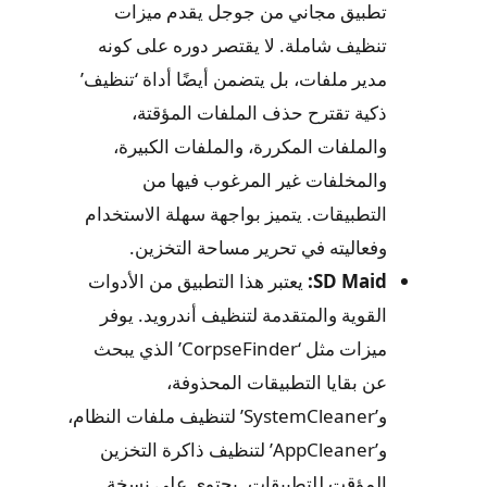
تطبيق مجاني من جوجل يقدم ميزات
تنظيف شاملة. لا يقتصر دوره على كونه
مدير ملفات، بل يتضمن أيضًا أداة ‘تنظيف’
ذكية تقترح حذف الملفات المؤقتة،
والملفات المكررة، والملفات الكبيرة،
والمخلفات غير المرغوب فيها من
التطبيقات. يتميز بواجهة سهلة الاستخدام
وفعاليته في تحرير مساحة التخزين.
SD Maid:
يعتبر هذا التطبيق من الأدوات
القوية والمتقدمة لتنظيف أندرويد. يوفر
ميزات مثل ‘CorpseFinder’ الذي يبحث
عن بقايا التطبيقات المحذوفة،
و’SystemCleaner’ لتنظيف ملفات النظام،
و’AppCleaner’ لتنظيف ذاكرة التخزين
المؤقت للتطبيقات. يحتوي على نسخة