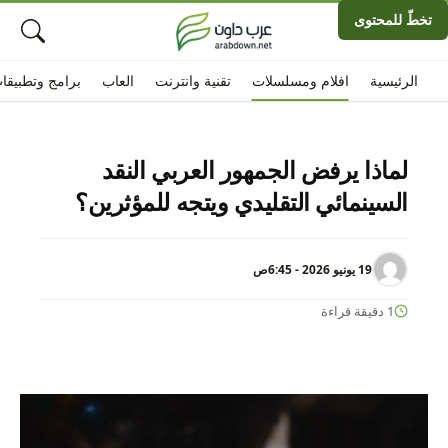
تخطّ للمحتوى
الرئيسية
افلام ومسلسلات
تقنية وانترنت
العاب
برامج وتطبيقا
لماذا يرفض الجمهور العربي النقد
السينمائي التقليدي ويتجه للمؤثرين؟
19 يونيو 2026 - 6:45ص
1 دقيقة قراءة