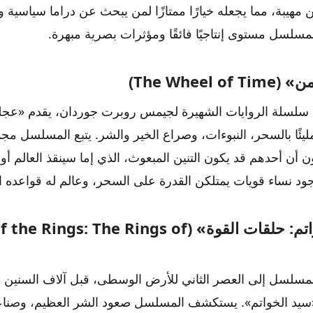
ن مهيبة، مما يجعله خيارًا ممتازًا لمن يبحث عن دراما سياسية 
لمسلسل مستوى إنتاجيًا فائقًا ومؤثرات بصرية مبهرة.
The Wheel )
سلة الروايات الشهيرة لجيمس روبرت جوردان، يقدم «عجلة 
ا مليئًا بالسحر، النبوءات، وصراع الخير والشر. يتبع المسلسل 
 أن أحدهم قد يكون التنين المبعوث، الذي إما سينقذ العالم أو 
د نساء قويات يمتلكن القدرة على السحر، وعالم له قواعده ا
«سيد الخواتم: حلقات القوة» (ngs: The Rings of
 المسلسل إلى العصر الثاني للأرض الوسطى، قبل آلاف السنين
سيد الخواتم». يستكشف المسلسل صعود الشر العظيم، وصناعة