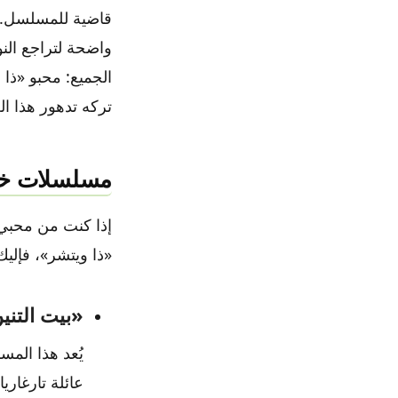
قاضية للمسلسل. ل
واضحة لتراجع النو
الجميع: محبو «ذا 
تركه تدهور هذا ا
مسلسلات خيا
إذا كنت من محبي 
«ذا ويتشر»، فإليك
«بيت التنين» ( the Dragon
عائلة تارغار