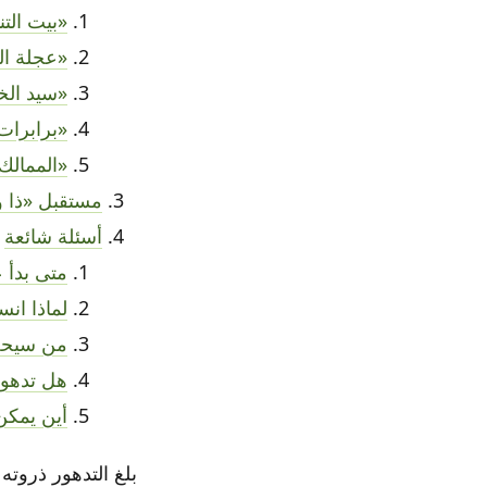
«بيت التنين» (e Dragon
«عجلة الزمن» (Time
«سيد الخواتم: حلقات ا
«برابرات» (val Row
«الممالك المظلم
مستقبل «ذا و
أسئلة شائعة
متى بدأ
لماذا ان
من سيحل
هل تدهو
أين يمكن
بلغ التدهور ذروته