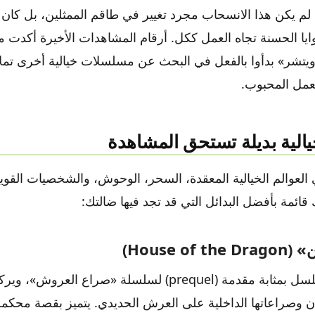
م يكن هذا الانسحاب مجرد تغيير في طاقم الممثلين، بل كان ب
ايا الحسنة تجاه العمل ككل. أرقام المشاهدات الأخيرة أكدت م
ويتشر» بدأوا بالفعل في البحث عن مسلسلات خيالية أخرى تملأ
لعمل المحبوب.
لية بديلة تستحق المشاهدة
العوالم الخيالية المعقدة، السحر، الوحوش، والشخصيات القوية
 قائمة بأفضل البدائل التي قد تجد فيها ضالتك:
House of)
يُعد هذا المسلسل بمثابة مقدمة (prequel) لسلسلة «صراع الع
يان وصراعاتها الداخلية على العرش الحديدي. يتميز بقصة مح