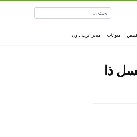
البحث عن:
قصص
منوعات
متجر عرب داون
سل ذا