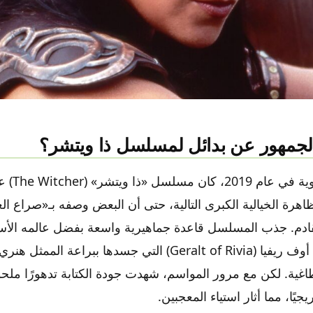
المصدر: collider.com
الجمهور عن بدائل لمسلسل ذا ويتشر؟
منذ انطلاقته ا
of Th)» القادم. جذب المسلسل قاعدة جماهيرية واسعة بفضل عالمه ا
يزما طاغية. لكن مع مرور المواسم، شهدت جودة الكتابة تدهورًا ملحو
جيًا، مما أثار استياء المعجبين.