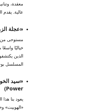
معقدة، وتناني
عالية. يقدم ا
«عجلة الزمن» (of Time
مستوحى من سل
خياليًا واسعً
الذين يكتشفون
المسلسل بوجو
Power)
يعود بنا هذا
«الهوبيت» و«