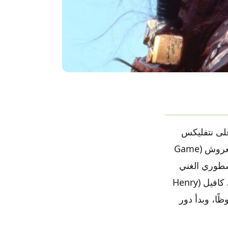
لمدوية في عام 2019، كان مسلسل «ذا ويتشر» (The Witcher) على نتفليكس
يُبشّر بأن يكون الظاهرة الخيالية الكبرى التالية، حتى أن البعض وصفه بـ«صراع العروش (Game
لأسطوري الغني
وشخصية جيرالت أوف ريفيا (Geralt of Rivia) التي جسدها ببراعة الممثل هنري كافيل (Henry
ظًا، وبدأ دور