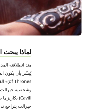
لماذا يبحث 
rones
Cavill) بكار
جيرالت يتراجع تدري