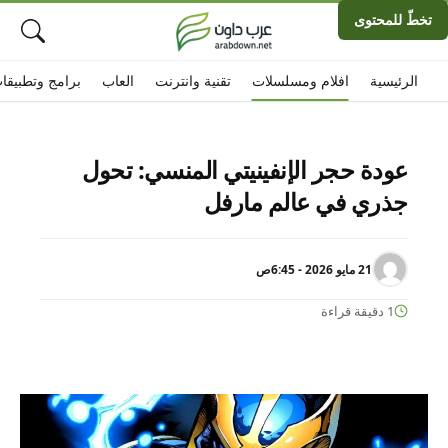
تخطّ للمحتوى
الرئيسية
افلام ومسلسلات
تقنية وانترنت
العاب
برامج وتطبيقا
عودة حجر الإنفينيتي المنسي: تحول
جذري في عالم مارفل
21 مايو 2026 - 6:45ص
1 دقيقة قراءة