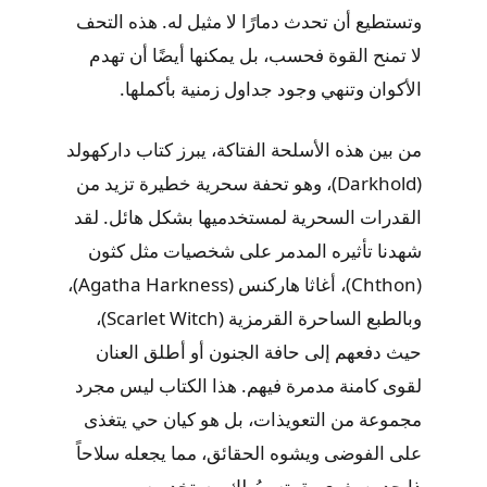
وتستطيع أن تحدث دمارًا لا مثيل له. هذه التحف
لا تمنح القوة فحسب، بل يمكنها أيضًا أن تهدم
الأكوان وتنهي وجود جداول زمنية بأكملها.
من بين هذه الأسلحة الفتاكة، يبرز كتاب داركهولد
(Darkhold)، وهو تحفة سحرية خطيرة تزيد من
القدرات السحرية لمستخدميها بشكل هائل. لقد
شهدنا تأثيره المدمر على شخصيات مثل كثون
(Chthon)، أغاثا هاركنس (Agatha Harkness)،
وبالطبع الساحرة القرمزية (Scarlet Witch)،
حيث دفعهم إلى حافة الجنون أو أطلق العنان
لقوى كامنة مدمرة فيهم. هذا الكتاب ليس مجرد
مجموعة من التعويذات، بل هو كيان حي يتغذى
على الفوضى ويشوه الحقائق، مما يجعله سلاحاً
ذا حدين يغري بقوته ويُهلك مستخدميه.