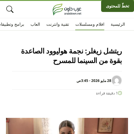
تخطّ للمحتوى
الرئيسية
افلام ومسلسلات
تقنية وانترنت
العاب
برامج وتطبيقا
ريتشل زيغلر: نجمة هوليوود الصاعدة
بقوة من السينما للمسرح
28 مايو 2026 - 3:45ص
1 دقيقة قراءة