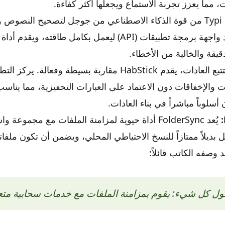
مما يعزز تجربة الاستماع ويجعلها أكثر كفاءة.
يستفيد Typi من قوة الذكاء الاصطناعي من جوجل لتصحيح النصوص
التطبيق إعداد واجهة برمجة تطبيقات (API) ليعمل بكامل طاقته
دقيقة والخالية من الأخطاء.
لتتبع العادات، يقدم HabStick مقاربة بسيطة وفعالة
ت والإخفاقات دون الاعتماد على العبارات التحفيزية، مما ينا
أسلوباً مباشراً في بناء العادات.
يُعد FolderSync أداة حيوية لمزامنة الملفات مع مجمو
ل بديلاً ممتازاً للنسخ الاحتياطي المحلي، ويضمن أن تكون ملفا
 وصفه الكاتب قائلاً:
ول كل شيء: يقوم بمزامنة الملفات مع خدمات سحابية متع