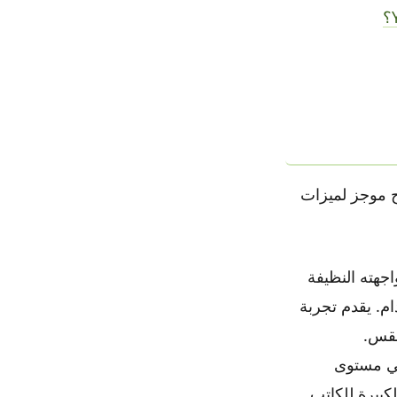
ح موجز لميزات
جهته النظيفة
م. يقدم تجربة
طقس.
في مستوى
كبيرة للكاتب