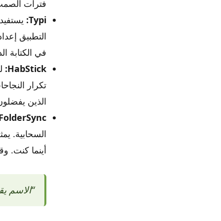
فترات الصمت، 
Typi:
في الكتابة ال
HabStick:
تكرار النجاحا
الذين يفضلون 
FolderSync:
السحابية. يمث
أينما كنت. وقد
“الاسم يق