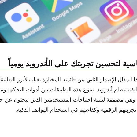
الصورة:
William Hook
على
Unsplash
ية لتحسين تجربتك على الأندرويد يومياً
لمقال الإصدار الثاني من قائمته المختارة بعناية لأبرز التطبيق
هاتفه بنظام أندرويد. تتنوع هذه التطبيقات بين أدوات التحكم، 
وهي مصممة لتلبية احتياجات المستخدمين الذين يبحثون عن ح
جربتهم الرقمية وكفاءتهم في استخدام الهواتف الذكية.