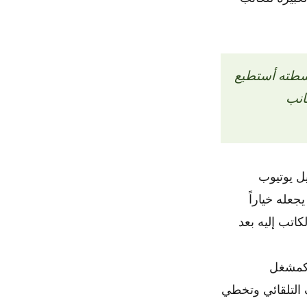
اسطته أستطيع
انب
يوب المدفوعة، يعمل MetroList كعميل يوتيوب
عله خياراً
اتب إليه بعد
ء خدمة Google Podcasts، يبرز Tsacdop-Fork كمشغل
 التلقائي وتخطي