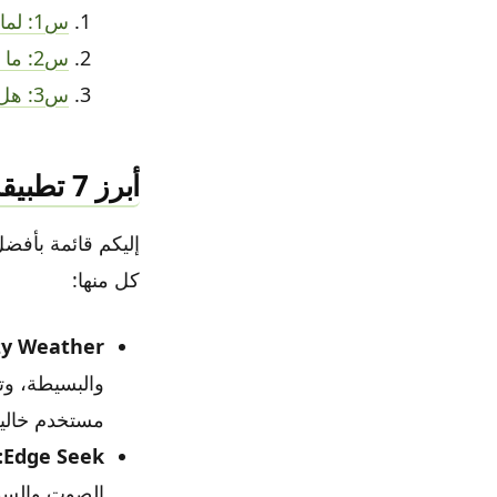
س1: لماذا يفضل البعض تطبيقات بديلة لـ YouTube Music ReVanced؟
س2: ما أهمية تطبيقات تتبع العادات مثل HabStick؟
س3: هل تطبيقات مزامنة الملفات السحابية مثل FolderSync آمنة؟
أبرز 7 تطبيقات أندرويد أساسية للاستخدام اليومي
إليكم قائمة بأفض
كل منها:
y Weather:
والبسيطة، وت
مستخدم خالية
Edge Seek:
الصوت والسطو