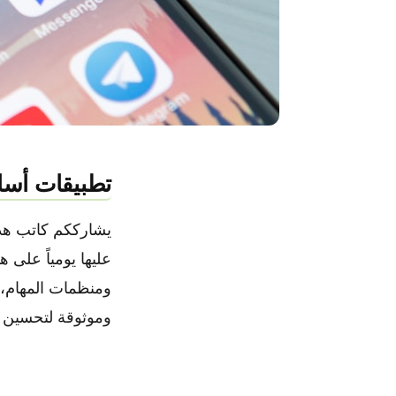
تطبيقات أساس
يشارككم كاتب هذا ا
عليها يومياً على 
ومنظمات المهام، 
وموثوقة لتحسين ت