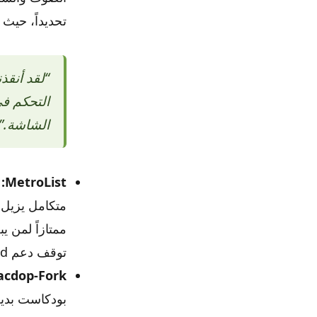
تحديداً، حيث 
“لقد أنقذ
التحكم ف
الشاشة.”
MetroList:
متكامل يزيل 
ممتازاً لمن ي
توقف دعم YouTube Music ReVanced.
acdop-Fork:
بودكاست بديل