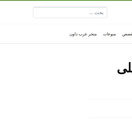
البحث عن:
قصص
منوعات
متجر عرب داون
لى