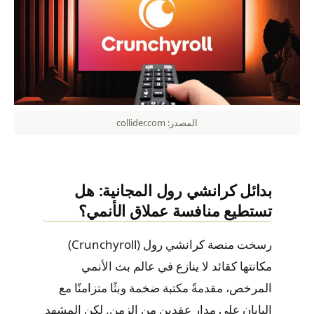
المصدر: collider.com
بدائل كرانشي رول المجانية: هل
تستطيع منافسة عملاق الأنمي؟
رسخت منصة كرانشي رول (Crunchyroll)
مكانتها كقائد لا ينازع في عالم بث الأنمي
المرخص، مقدمةً مكتبة ضخمة وبثًا متزامنًا مع
اليابان على مدار عقدين من الزمن. لكن المشهد