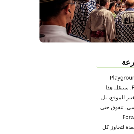
رعة
لة من الترقب والتمني من قبل مجتمع اللاعبين، أعلنت شركة Playground
Games عن الوجهة الجديدة لسلسلة ألعاب السباقات الشهيرة Forza Horizon 6. سينقل هذا
يير للموقع، بل
ُنسى، تتفوق حتى
باق بحد ذاته. لقد نمت اللعبة، التي بدأت كنسخة عالم مفتوح من Forza
مستعدة لتجاوز كل