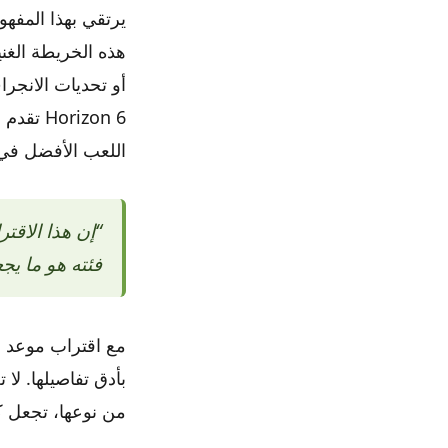
يرتقي بهذا المفه
هذه الخريطة الغني
rizon 6
اللعب الأفضل في فئته هو ما يجعل n 6
“إن هذا الاق
فئته هو ما يجعل فورزا هو
مع اقتراب موعد إط
من نوعها، تجعل ك