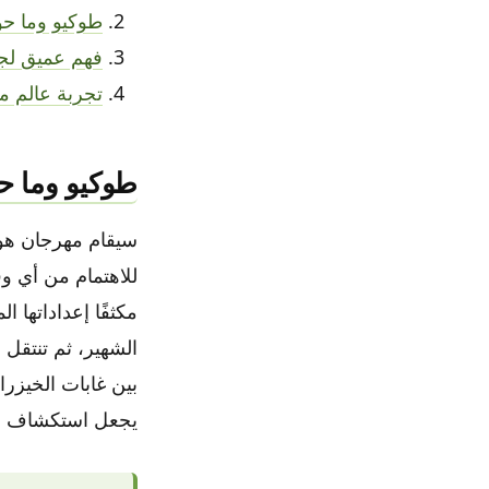
طوكيو وما حو
فهم عميق لج
تجربة عالم م
طوكيو وما حو
سيقام مهرجان هور
للاهتمام من أي وق
مكثفًا إعداداتها 
الشهير، ثم تنتقل
بين غابات الخيزرا
يجعل استكشاف ال