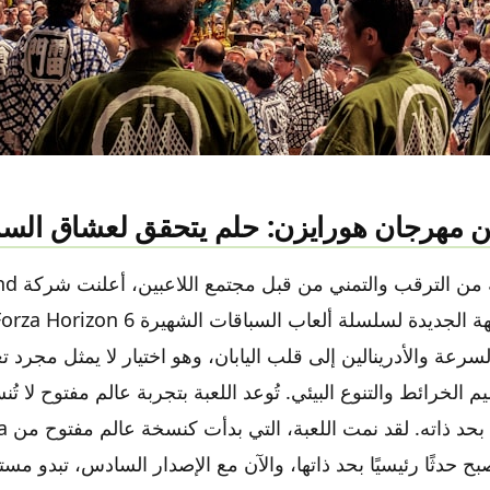
الصورة:
Julie Fader
على
Unsplash
ضن مهرجان هورايزن: حلم يتحقق لعشاق الس
بعد سنوات طوي
سرعة والأدرينالين إلى قلب اليابان، وهو اختيار لا يمثل مجرد تغ
 الخرائط والتنوع البيئي. تُوعد اللعبة بتجربة عالم مفتوح لا ت
على متعة الس
Motor، لتصبح حدثًا رئيسيًا بحد ذاتها، والآن مع الإصدار السادس، تبدو 