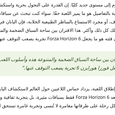
وم إلى مستوى جديد كليًا. إن القدرة على التجول بحرية واست
ة بالتفاصيل هو ما يميز اللعبة حقًا. سواء كنت تبحث عن سباقا
Ho تقدم لك كل ذلك وأكثر. هذا الاقتران بين ساحة السباق الضخمة وا
Forza Horizo تجربة يصعب التوقف عنها.
تران بين ساحة السباق الضخمة والمتنوعة هذه وأسلوب اللع
رايزن 6 تجربة يصعب التوقف عنها.”
لاق اللعبة، يزداد حماس اللاعبين حول العالم لاستكشاف اليابا
بأدق تفاصيلها. لا تعد Forza Horizon 6 فقط بسباقات مثيرة، بل بتجربة
ل رحلة على طرقاتها مغامرة لا تُنسى وتجربة غامرة تستحق ال