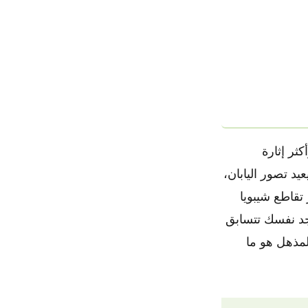
ثر إثارة
يد تصور اليابان،
تقاطع شيبويا
تجد نفسك تتسابق
لمذهل هو ما