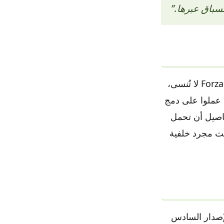
سباق عبرها.”
لقد أظهر المطور Playground Games فهمًا عميقًا لما يجعل سلسلة Forza Horizon لا تُنسى،
 عملوا على دمج
تفاصيل أن تحمل
يست مجرد خلفية
فتوح، والإصدار السادس