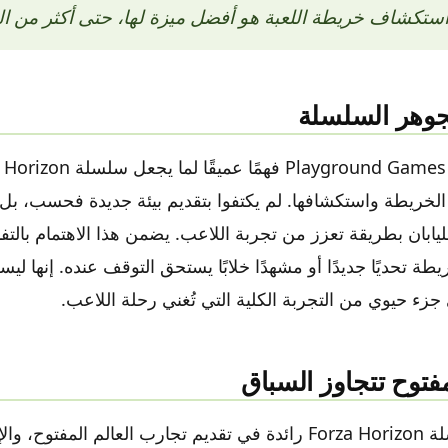
استكشاف خريطة اللعبة هو أفضل ميزة لها، حتى أكثر من ال
وهر السلسلة
خريطة واستكشافها. لم يكتفوا بتقديم بيئة جديدة فحسب، بل
 لليابان بطريقة تعزز من تجربة اللاعب. يضمن هذا الاهتمام بال
طة تحديًا جديدًا أو مشهدًا خلابًا يستحق التوقف عنده. إنها ل
زء حيوي من التجربة الكلية التي تُغني رحلة اللاعب.
فتوح تتجاوز السباق
لطالما كانت سلسلة Forza Horizon رائدة في تقديم تجارب العالم الم