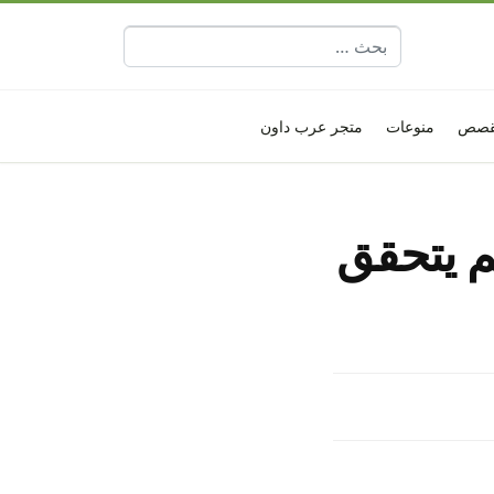
البحث عن:
قصص
منوعات
متجر عرب داون
م يتحقق