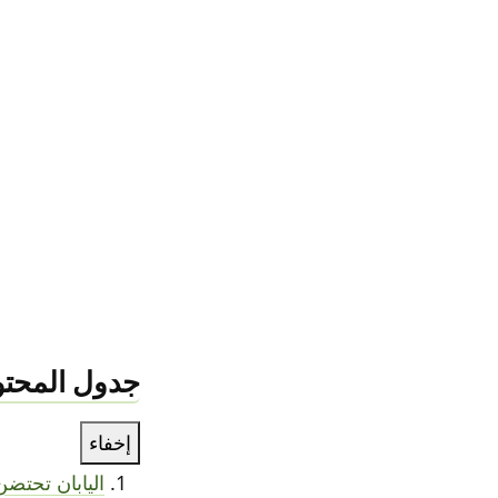
جدول المحتو
إخفاء
اليابان تحتض