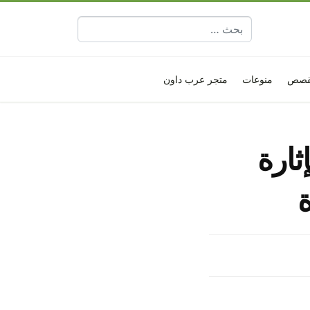
البحث عن:
قصص
منوعات
متجر عرب داون
ثارة