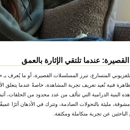
المصدر: collider.com
قصيرة: عندما تلتقي الإثارة بالعمق
لتلفزيوني المتسارع، تبرز المسلسلات القصيرة، أو ما يُعرف بـ 
Mini-se)، كظاهرة فنية تُعيد تعريف تجربة المشاهدة، خاصةً عندما يتعلق ا
ذه البنية الدرامية التي تتألف من عدد محدود من الحلقات، أثبتت 
ة، مليئة بالتحولات الصادمة، وتترك في الأذهان أثرًا عميقًا،
الباحثين عن تجربة متكاملة ومكثفة.