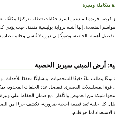
 متكاملة ومثيرة
ز فرصة فريدة للمبدعين لسرد حكايات تتطلب تركيزًا مكثفًا، بع
مواسم المتعددة. إنها أشبه برواية بوليسية متقنة، حيث يؤدي 
فصيل أهميته الخاصة، وصولًا إلى ذروة لا تُنسى وخاتمة صادمة 
سية: أرض الميني سيريز الخصبة
ة نوعًا يتطلب بناءً دقيقًا للشخصيات، وتشابكًا معقدًا للأحداث، وتص
جلى قوة المسلسلات القصيرة. فبفضل عدد الحلقات المحدود، يمك
جوا شبكة من الغموض والألغاز، مع ضمان الحفاظ على وتيرة 
لل. كل حلقة تُعد قطعة أحجية ضرورية، تكشف جزءًا من الصورة
الاستعداد لما هو قادم.