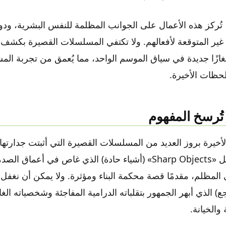
، تُركز هذه الأعمال على الجوانب المظلمة للنفس البشرية، و
غير المتوقعة لأفعالهم. ولا تكتفي المسلسلات القصيرة بكشف ال
 ألغازًا جديدة في سياق الموسم الواحد، مما يُعمق من تجربة المش
لحظات الأخيرة.
 تُرسخ المفهوم
خيرة بروز العديد من المسلسلات القصيرة التي أثبتت جدارتها 
من أبرزها مسلسل «Sharp Objects» (أشياء حادة) الذي غاص في أعما
 (التراجع) الذي أبهر الجمهور بتقلباته الدرامية المفاجئة وشخصياته الغ
والخيانة.