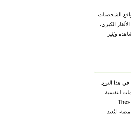
دوافع الشخصيات
ألغاز الكبرى،
اهدة ويُثير
في هذا النوع.
ق الصدمات النفسية
المدفونة والماضي المظلم، مقدمًا قصة محكمة البناء ومؤثرة. ولا يمكن أن نغفل «The
امضة، ليُعيد