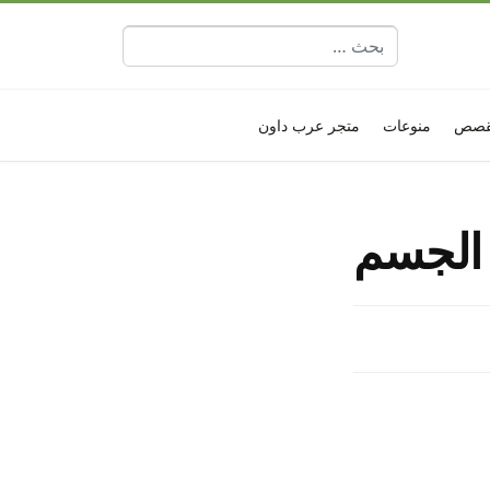
البحث عن:
قصص
منوعات
متجر عرب داون
 الجسم