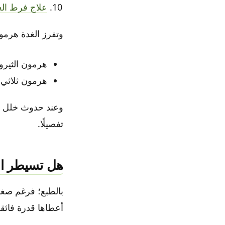
علاج فرط الغ
وتفرز الغدة هرمو
هرمون الثيروكس
هرمون ثلاثي يو
وعند حدوث خلل في
تفصيلًا.
هل تسيطر الغ
بالطبع؛ فرغم صغر 
أعطاها قدرة فائقة