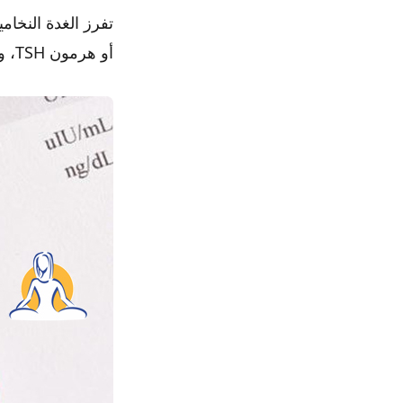
أو هرمون TSH، والذي يعمل على تعديل إفرازات الدرقية، سواء بالزيادة أو النقصان.