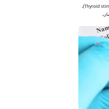
تفرز الغدة النخامية هرمونًا منبهًا للدرقية يسمى بالإنجليزية (Thyroid stimulating hormone)،