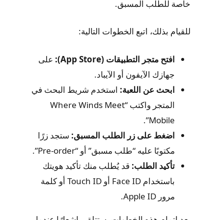
خاصة للطلب المسبق.
للقيام بذلك، اتبع الخطوات التالية:
افتح متجر التطبيقات (App Store):
على
جهازك الآيفون أو الآيباد.
ابحث عن اللعبة:
استخدم شريط البحث في
المتجر واكتب “Where Winds Meet
Mobile”.
اضغط على زر الطلب المسبق:
ستجد زرًا
مكتوبًا عليه “طلب مسبق” أو “Pre-order”.
تأكيد الطلب:
قد يُطلب منك تأكيد هويتك
باستخدام Face ID أو Touch ID أو كلمة
مرور Apple ID.
بعد إتمام هذه الخطوات، ستتلقى إشعارًا عندما