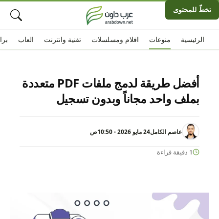
تخطّ للمحتوى
الرئيسية
منوعات
افلام ومسلسلات
تقنية وانترنت
العاب
برا
أفضل طريقة لدمج ملفات PDF متعددة
بملف واحد مجاناً وبدون تسجيل
عاصم الكامل
24 مايو 2026 - 10:50ص
1 دقيقة قراءة